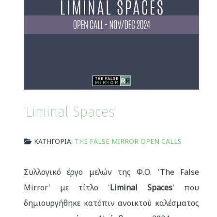
'Liminal Spaces'
ΚΑΤΗΓΟΡΊΑ:
THE FALSE MIRROR OPEN CALLS
Συλλογικό έργο μελών της Φ.Ο. 'The False
Mirror' με τίτλο '
Liminal Spaces
' που
δημιουργήθηκε κατόπιν ανοικτού καλέσματος